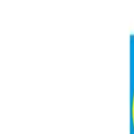
Handgefertigt in Duisburg · seit 1949 ·
Kostenloser Versand a
Zum Inhalt springen
Unsere Produkte
Über uns
Apothekenprodukte
Geschäftskunden