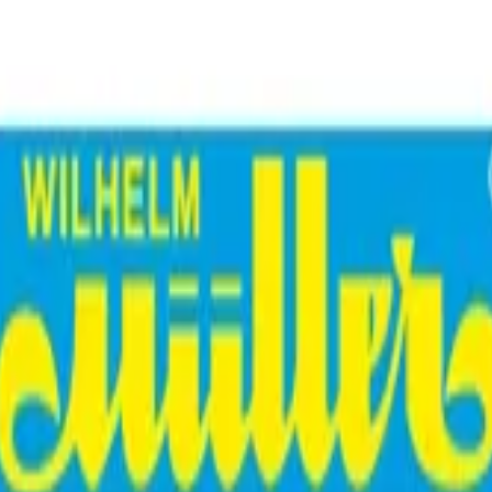
b 30 €